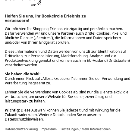
Ups! Da ist etwas schiefgelaufen. Bitte die Seite neu laden oder
nochmals versuchen.
Ups! Da ist etwas schiefgelaufen. Bitte die Seite neu laden oder