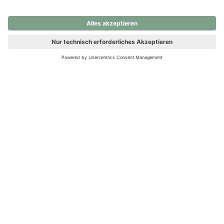
nochmals versuchen.
Ups! Da ist etwas schiefgelaufen. Bitte die Seite neu laden oder
nochmals versuchen.