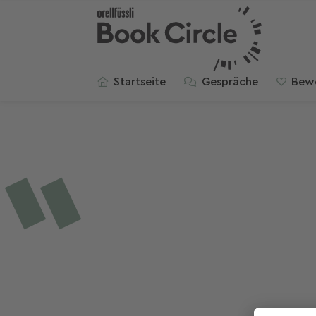
Startseite
Gespräche
Bew