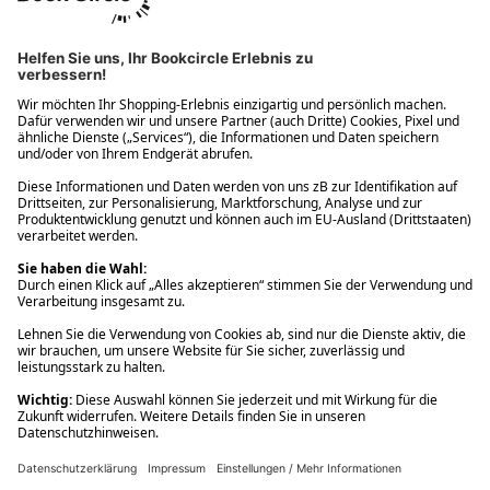
Ups! Da ist etwas schiefgelaufen. Bitte die Seite neu laden oder
nochmals versuchen.
Ups! Da ist etwas schiefgelaufen. Bitte die Seite neu laden oder