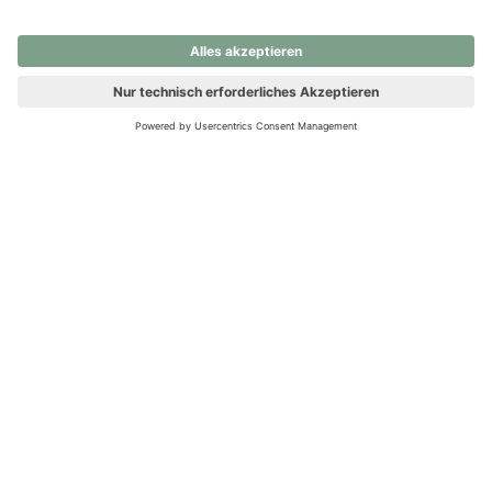
nochmals versuchen.
Ups! Da ist etwas schiefgelaufen. Bitte die Seite neu laden oder
nochmals versuchen.