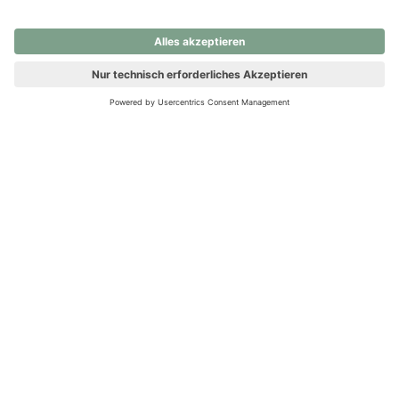
nochmals versuchen.
Ups! Da ist etwas schiefgelaufen. Bitte die Seite neu laden oder
nochmals versuchen.