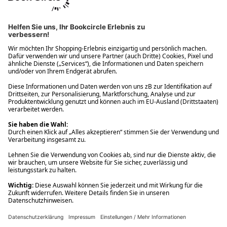
Ups! Da ist etwas schiefgelaufen. Bitte die Seite neu laden oder
nochmals versuchen.
Ups! Da ist etwas schiefgelaufen. Bitte die Seite neu laden oder