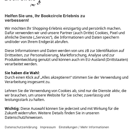
Ups! Da ist etwas schiefgelaufen. Bitte die Seite neu laden oder
nochmals versuchen.
Ups! Da ist etwas schiefgelaufen. Bitte die Seite neu laden oder