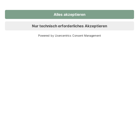
nochmals versuchen.
Ups! Da ist etwas schiefgelaufen. Bitte die Seite neu laden oder
nochmals versuchen.