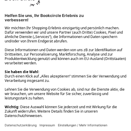
Ups! Da ist etwas schiefgelaufen. Bitte die Seite neu laden oder
nochmals versuchen.
Ups! Da ist etwas schiefgelaufen. Bitte die Seite neu laden oder