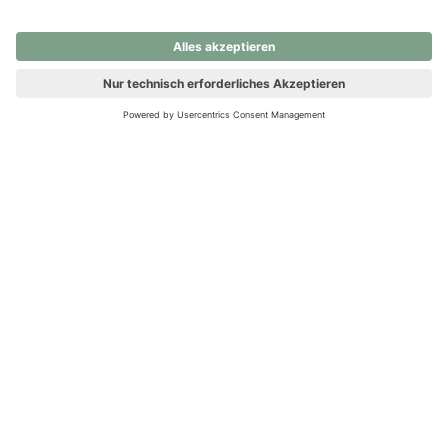
nochmals versuchen.
Ups! Da ist etwas schiefgelaufen. Bitte die Seite neu laden oder
nochmals versuchen.