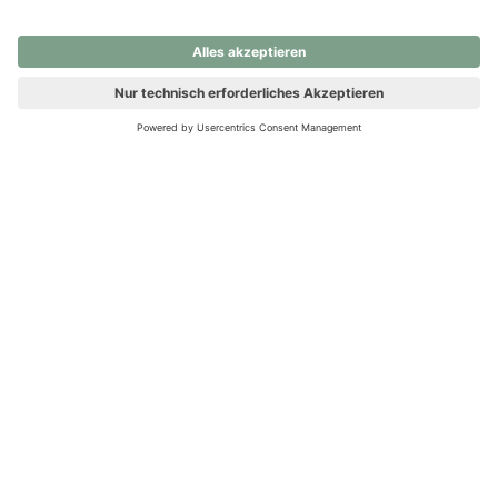
nochmals versuchen.
Ups! Da ist etwas schiefgelaufen. Bitte die Seite neu laden oder
nochmals versuchen.