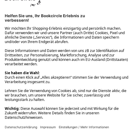
Ups! Da ist etwas schiefgelaufen. Bitte die Seite neu laden oder
nochmals versuchen.
Ups! Da ist etwas schiefgelaufen. Bitte die Seite neu laden oder