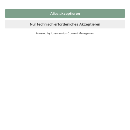
nochmals versuchen.
Ups! Da ist etwas schiefgelaufen. Bitte die Seite neu laden oder
nochmals versuchen.