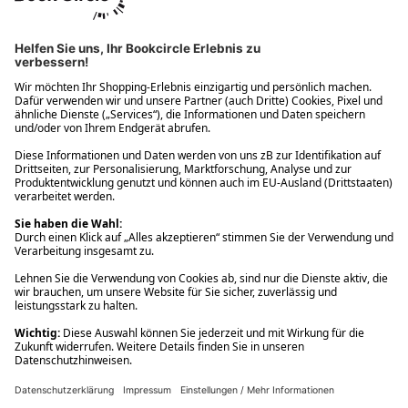
Ups! Da ist etwas schiefgelaufen. Bitte die Seite neu laden oder
nochmals versuchen.
Ups! Da ist etwas schiefgelaufen. Bitte die Seite neu laden oder