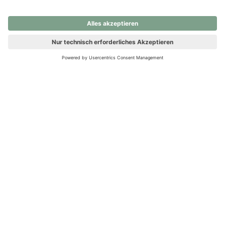
nochmals versuchen.
Ups! Da ist etwas schiefgelaufen. Bitte die Seite neu laden oder
nochmals versuchen.