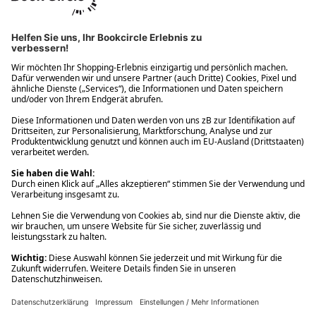
Ups! Da ist etwas schiefgelaufen. Bitte die Seite neu laden oder
nochmals versuchen.
Ups! Da ist etwas schiefgelaufen. Bitte die Seite neu laden oder