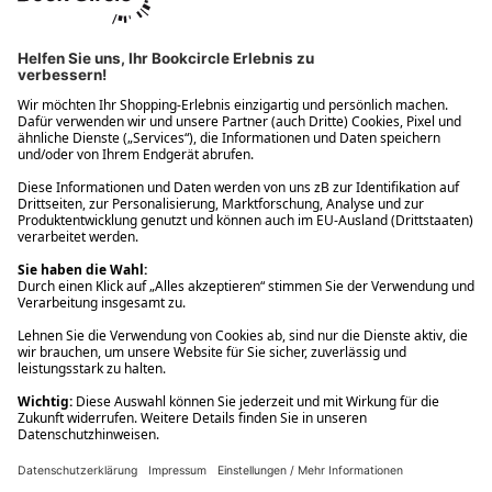
Ups! Da ist etwas schiefgelaufen. Bitte die Seite neu laden oder
nochmals versuchen.
Ups! Da ist etwas schiefgelaufen. Bitte die Seite neu laden oder