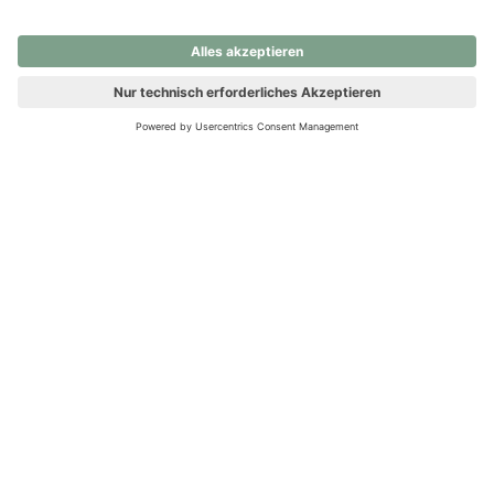
nochmals versuchen.
Ups! Da ist etwas schiefgelaufen. Bitte die Seite neu laden oder
nochmals versuchen.