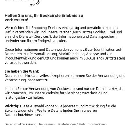
Ups! Da ist etwas schiefgelaufen. Bitte die Seite neu laden oder
nochmals versuchen.
Ups! Da ist etwas schiefgelaufen. Bitte die Seite neu laden oder