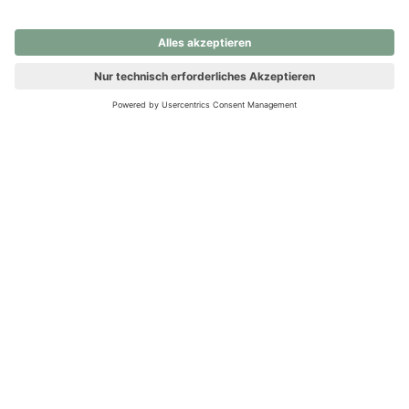
nochmals versuchen.
Ups! Da ist etwas schiefgelaufen. Bitte die Seite neu laden oder
nochmals versuchen.