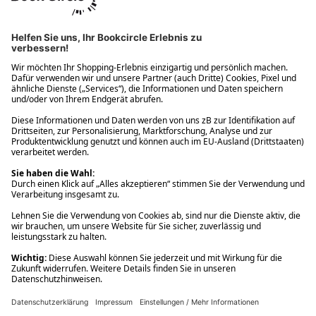
Ups! Da ist etwas schiefgelaufen. Bitte die Seite neu laden oder
nochmals versuchen.
Ups! Da ist etwas schiefgelaufen. Bitte die Seite neu laden oder