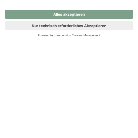
nochmals versuchen.
Ups! Da ist etwas schiefgelaufen. Bitte die Seite neu laden oder
nochmals versuchen.