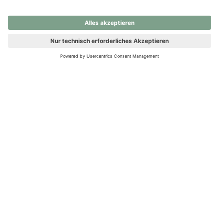
nochmals versuchen.
Ups! Da ist etwas schiefgelaufen. Bitte die Seite neu laden oder
nochmals versuchen.