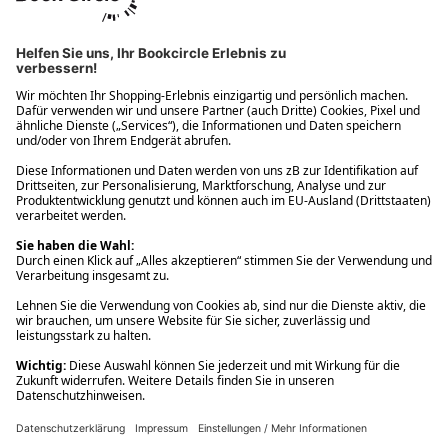
Ups! Da ist etwas schiefgelaufen. Bitte die Seite neu laden oder
nochmals versuchen.
Ups! Da ist etwas schiefgelaufen. Bitte die Seite neu laden oder