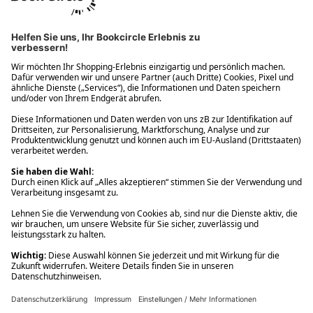
Ups! Da ist etwas schiefgelaufen. Bitte die Seite neu laden oder
nochmals versuchen.
Ups! Da ist etwas schiefgelaufen. Bitte die Seite neu laden oder