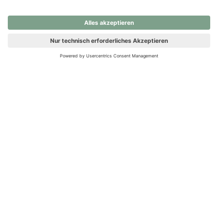
nochmals versuchen.
Ups! Da ist etwas schiefgelaufen. Bitte die Seite neu laden oder
nochmals versuchen.