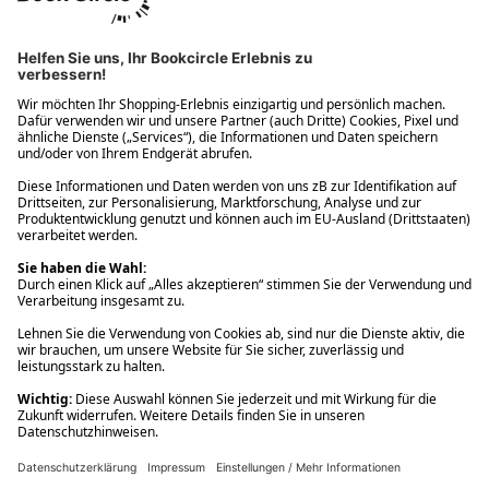
Ups! Da ist etwas schiefgelaufen. Bitte die Seite neu laden oder
nochmals versuchen.
Ups! Da ist etwas schiefgelaufen. Bitte die Seite neu laden oder