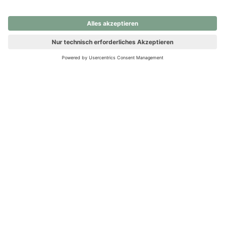
nochmals versuchen.
Ups! Da ist etwas schiefgelaufen. Bitte die Seite neu laden oder
nochmals versuchen.