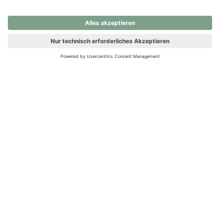
nochmals versuchen.
Ups! Da ist etwas schiefgelaufen. Bitte die Seite neu laden oder
nochmals versuchen.