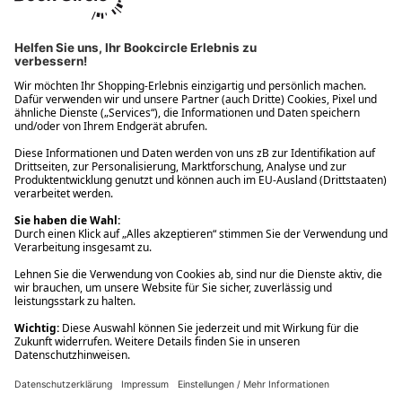
Ups! Da ist etwas schiefgelaufen. Bitte die Seite neu laden oder
nochmals versuchen.
Ups! Da ist etwas schiefgelaufen. Bitte die Seite neu laden oder