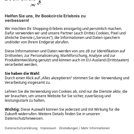
Ups! Da ist etwas schiefgelaufen. Bitte die Seite neu laden oder
nochmals versuchen.
Ups! Da ist etwas schiefgelaufen. Bitte die Seite neu laden oder