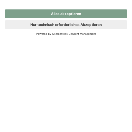
nochmals versuchen.
Ups! Da ist etwas schiefgelaufen. Bitte die Seite neu laden oder
nochmals versuchen.