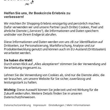
Ups! Da ist etwas schiefgelaufen. Bitte die Seite neu laden oder
nochmals versuchen.
Ups! Da ist etwas schiefgelaufen. Bitte die Seite neu laden oder