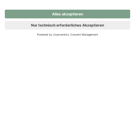
nochmals versuchen.
Ups! Da ist etwas schiefgelaufen. Bitte die Seite neu laden oder
nochmals versuchen.