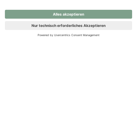
nochmals versuchen.
Ups! Da ist etwas schiefgelaufen. Bitte die Seite neu laden oder
nochmals versuchen.