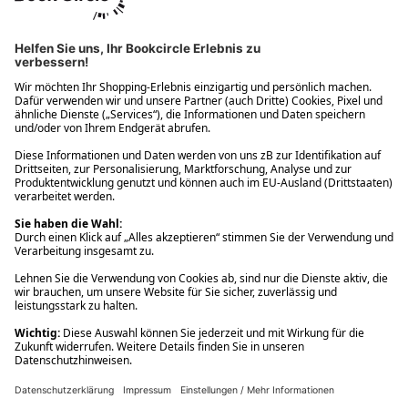
Ups! Da ist etwas schiefgelaufen. Bitte die Seite neu laden oder
nochmals versuchen.
Ups! Da ist etwas schiefgelaufen. Bitte die Seite neu laden oder