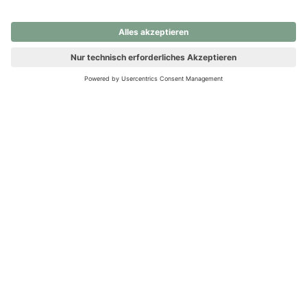
nochmals versuchen.
Ups! Da ist etwas schiefgelaufen. Bitte die Seite neu laden oder
nochmals versuchen.