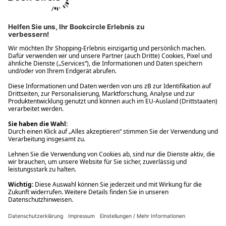
Ups! Da ist etwas schiefgelaufen. Bitte die Seite neu laden oder
nochmals versuchen.
Ups! Da ist etwas schiefgelaufen. Bitte die Seite neu laden oder