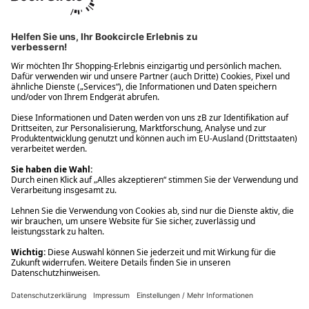
Ups! Da ist etwas schiefgelaufen. Bitte die Seite neu laden oder
nochmals versuchen.
Ups! Da ist etwas schiefgelaufen. Bitte die Seite neu laden oder