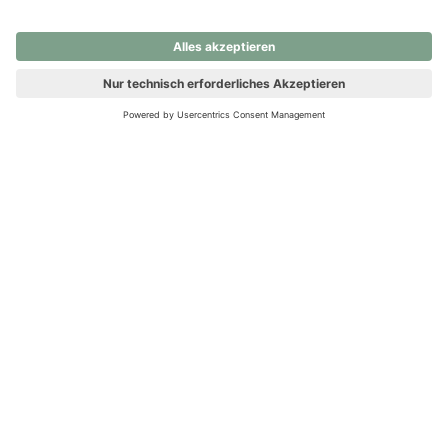
nochmals versuchen.
Ups! Da ist etwas schiefgelaufen. Bitte die Seite neu laden oder
nochmals versuchen.