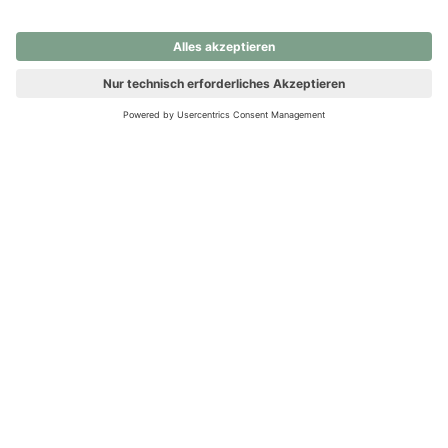
nochmals versuchen.
Ups! Da ist etwas schiefgelaufen. Bitte die Seite neu laden oder
nochmals versuchen.