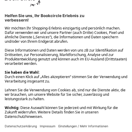
Ups! Da ist etwas schiefgelaufen. Bitte die Seite neu laden oder
nochmals versuchen.
Ups! Da ist etwas schiefgelaufen. Bitte die Seite neu laden oder