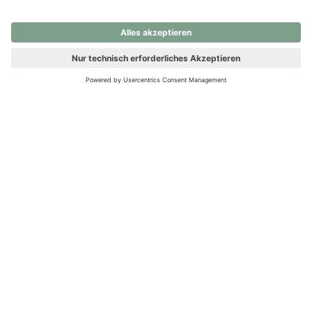
nochmals versuchen.
Ups! Da ist etwas schiefgelaufen. Bitte die Seite neu laden oder
nochmals versuchen.