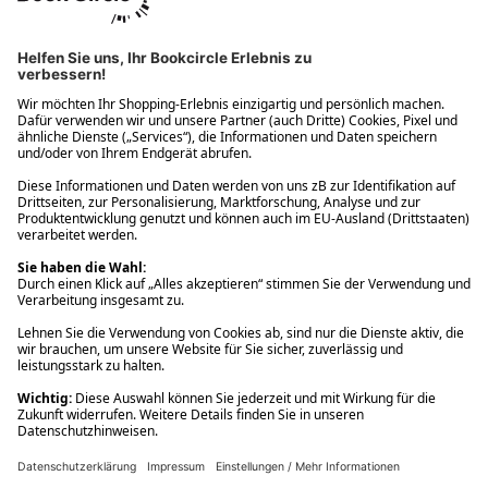
Ups! Da ist etwas schiefgelaufen. Bitte die Seite neu laden oder
nochmals versuchen.
Ups! Da ist etwas schiefgelaufen. Bitte die Seite neu laden oder