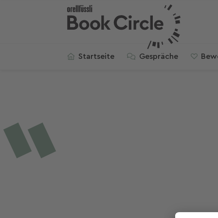
Startseite
Gespräche
Bew