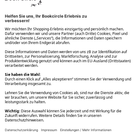
Ups! Da ist etwas schiefgelaufen. Bitte die Seite neu laden oder
nochmals versuchen.
Ups! Da ist etwas schiefgelaufen. Bitte die Seite neu laden oder