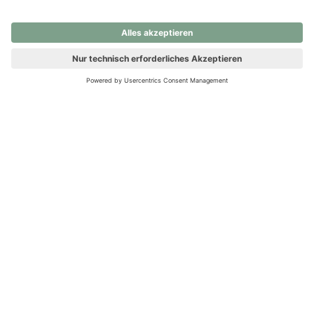
nochmals versuchen.
Ups! Da ist etwas schiefgelaufen. Bitte die Seite neu laden oder
nochmals versuchen.