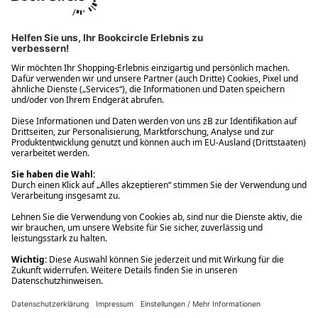
Ups! Da ist etwas schiefgelaufen. Bitte die Seite neu laden oder
nochmals versuchen.
Ups! Da ist etwas schiefgelaufen. Bitte die Seite neu laden oder