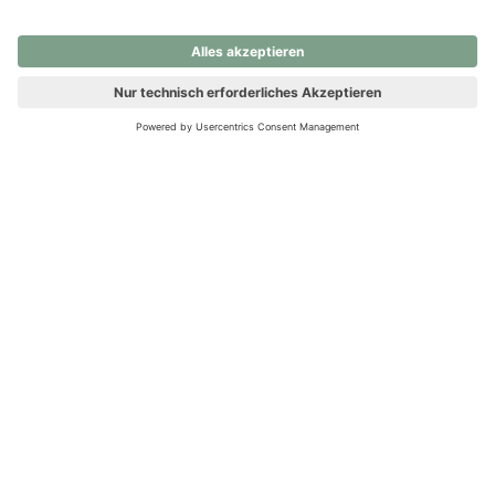
nochmals versuchen.
Ups! Da ist etwas schiefgelaufen. Bitte die Seite neu laden oder
nochmals versuchen.