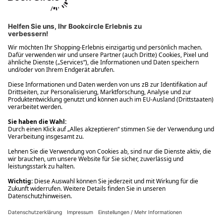
Ups! Da ist etwas schiefgelaufen. Bitte die Seite neu laden oder
nochmals versuchen.
Ups! Da ist etwas schiefgelaufen. Bitte die Seite neu laden oder