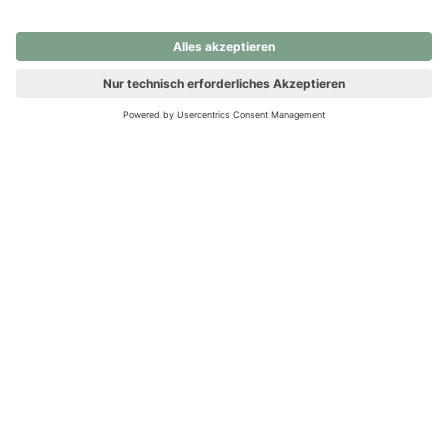
nochmals versuchen.
Ups! Da ist etwas schiefgelaufen. Bitte die Seite neu laden oder
nochmals versuchen.