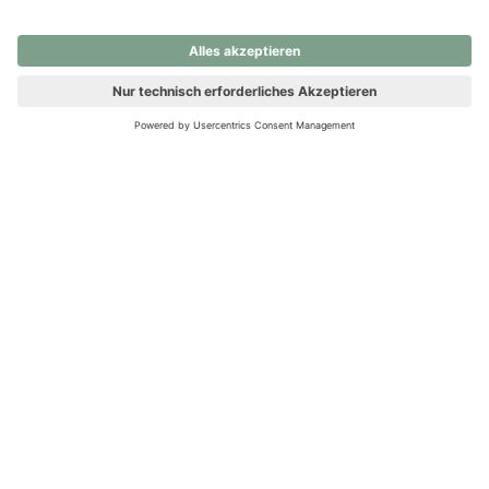
nochmals versuchen.
Ups! Da ist etwas schiefgelaufen. Bitte die Seite neu laden oder
nochmals versuchen.