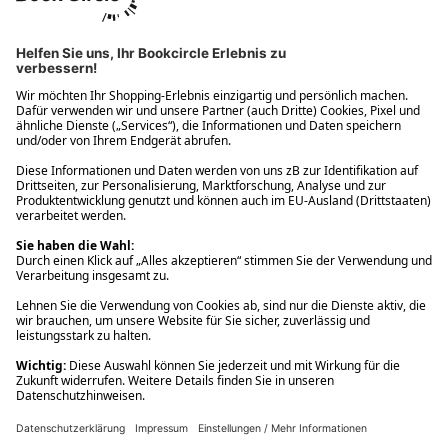
Ups! Da ist etwas schiefgelaufen. Bitte die Seite neu laden oder
nochmals versuchen.
Ups! Da ist etwas schiefgelaufen. Bitte die Seite neu laden oder