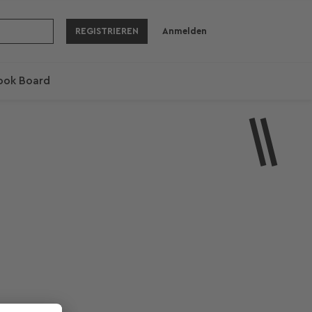
REGISTRIEREN
Anmelden
ook Board