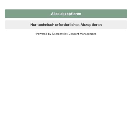
nochmals versuchen.
Ups! Da ist etwas schiefgelaufen. Bitte die Seite neu laden oder
nochmals versuchen.