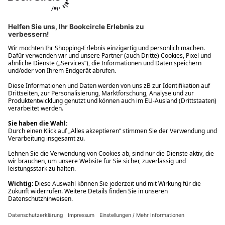
Ups! Da ist etwas schiefgelaufen. Bitte die Seite neu laden oder
nochmals versuchen.
Ups! Da ist etwas schiefgelaufen. Bitte die Seite neu laden oder