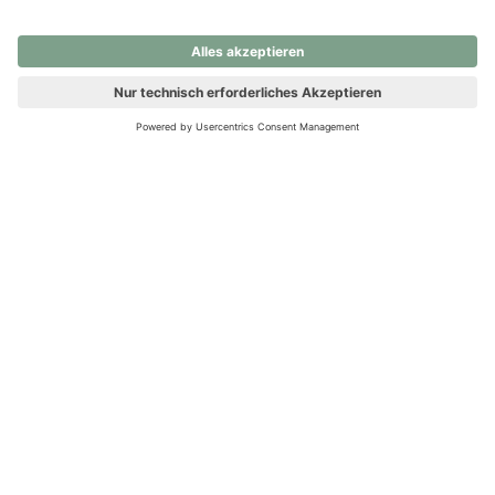
nochmals versuchen.
Ups! Da ist etwas schiefgelaufen. Bitte die Seite neu laden oder
nochmals versuchen.