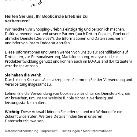
Ups! Da ist etwas schiefgelaufen. Bitte die Seite neu laden oder
nochmals versuchen.
Ups! Da ist etwas schiefgelaufen. Bitte die Seite neu laden oder