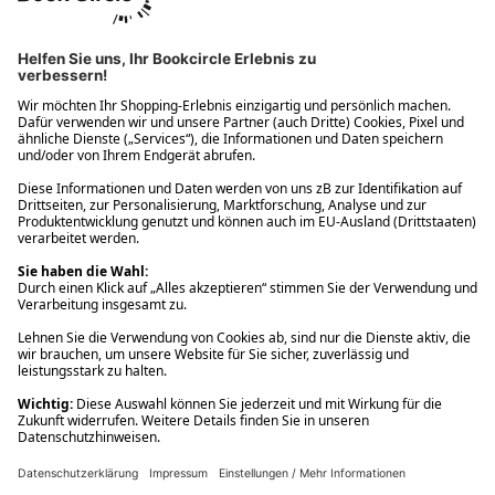
Ups! Da ist etwas schiefgelaufen. Bitte die Seite neu laden oder
nochmals versuchen.
Ups! Da ist etwas schiefgelaufen. Bitte die Seite neu laden oder