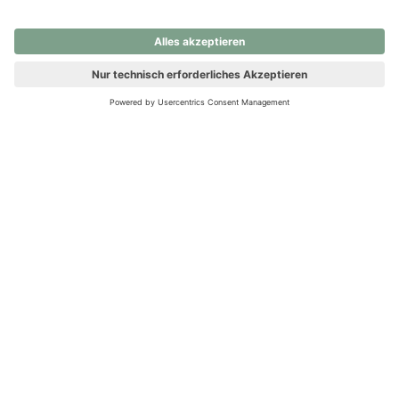
nochmals versuchen.
Ups! Da ist etwas schiefgelaufen. Bitte die Seite neu laden oder
nochmals versuchen.