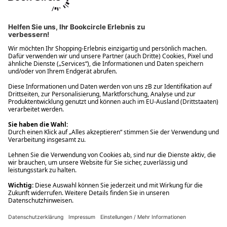
Ups! Da ist etwas schiefgelaufen. Bitte die Seite neu laden oder
nochmals versuchen.
Ups! Da ist etwas schiefgelaufen. Bitte die Seite neu laden oder