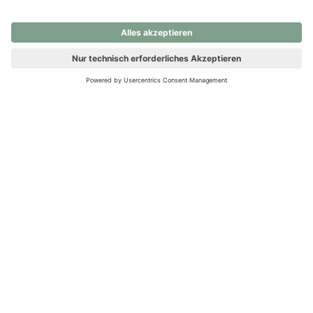
nochmals versuchen.
Ups! Da ist etwas schiefgelaufen. Bitte die Seite neu laden oder
nochmals versuchen.