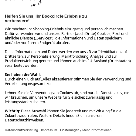
Ups! Da ist etwas schiefgelaufen. Bitte die Seite neu laden oder
nochmals versuchen.
Ups! Da ist etwas schiefgelaufen. Bitte die Seite neu laden oder