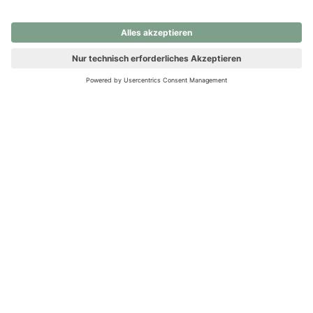
nochmals versuchen.
Ups! Da ist etwas schiefgelaufen. Bitte die Seite neu laden oder
nochmals versuchen.