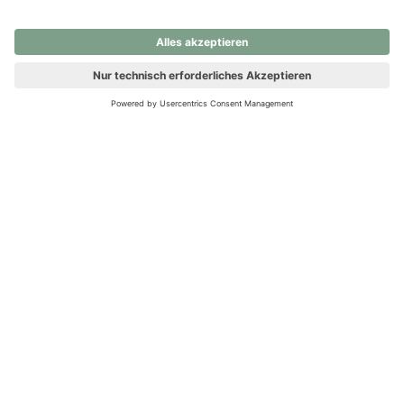
nochmals versuchen.
Ups! Da ist etwas schiefgelaufen. Bitte die Seite neu laden oder
nochmals versuchen.