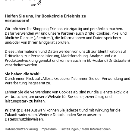
Ups! Da ist etwas schiefgelaufen. Bitte die Seite neu laden oder
nochmals versuchen.
Ups! Da ist etwas schiefgelaufen. Bitte die Seite neu laden oder