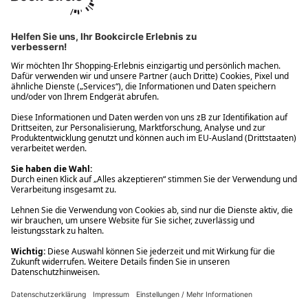
Ups! Da ist etwas schiefgelaufen. Bitte die Seite neu laden oder
nochmals versuchen.
Ups! Da ist etwas schiefgelaufen. Bitte die Seite neu laden oder