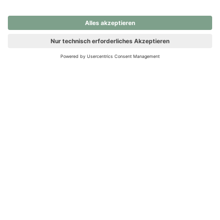
nochmals versuchen.
Ups! Da ist etwas schiefgelaufen. Bitte die Seite neu laden oder
nochmals versuchen.