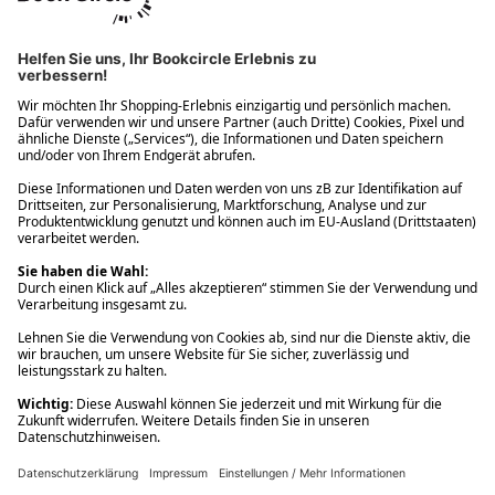
Ups! Da ist etwas schiefgelaufen. Bitte die Seite neu laden oder
nochmals versuchen.
Ups! Da ist etwas schiefgelaufen. Bitte die Seite neu laden oder