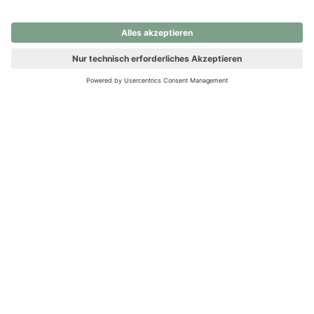
nochmals versuchen.
Ups! Da ist etwas schiefgelaufen. Bitte die Seite neu laden oder
nochmals versuchen.