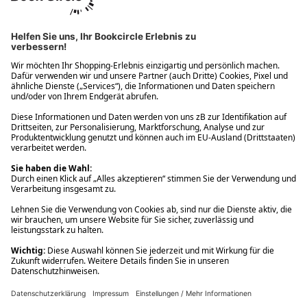
Ups! Da ist etwas schiefgelaufen. Bitte die Seite neu laden oder
nochmals versuchen.
Ups! Da ist etwas schiefgelaufen. Bitte die Seite neu laden oder