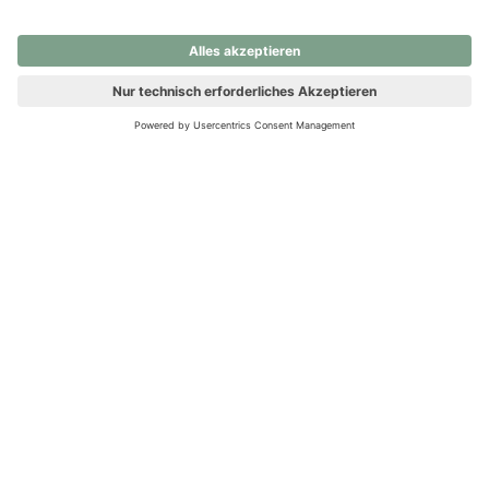
nochmals versuchen.
Ups! Da ist etwas schiefgelaufen. Bitte die Seite neu laden oder
nochmals versuchen.