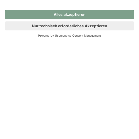
nochmals versuchen.
Ups! Da ist etwas schiefgelaufen. Bitte die Seite neu laden oder
nochmals versuchen.