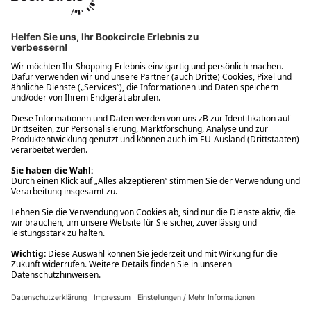
Ups! Da ist etwas schiefgelaufen. Bitte die Seite neu laden oder
nochmals versuchen.
Ups! Da ist etwas schiefgelaufen. Bitte die Seite neu laden oder