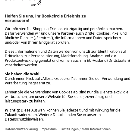
Ups! Da ist etwas schiefgelaufen. Bitte die Seite neu laden oder
nochmals versuchen.
Ups! Da ist etwas schiefgelaufen. Bitte die Seite neu laden oder