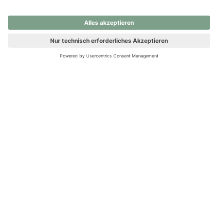
nochmals versuchen.
Ups! Da ist etwas schiefgelaufen. Bitte die Seite neu laden oder
nochmals versuchen.