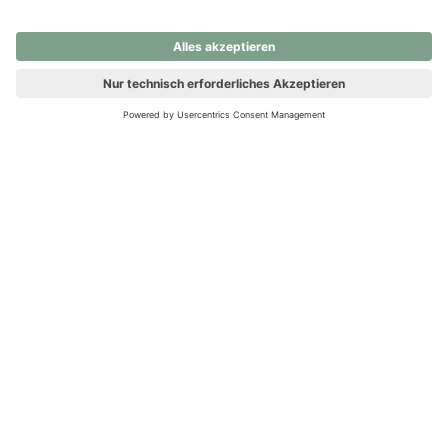
nochmals versuchen.
Ups! Da ist etwas schiefgelaufen. Bitte die Seite neu laden oder
nochmals versuchen.