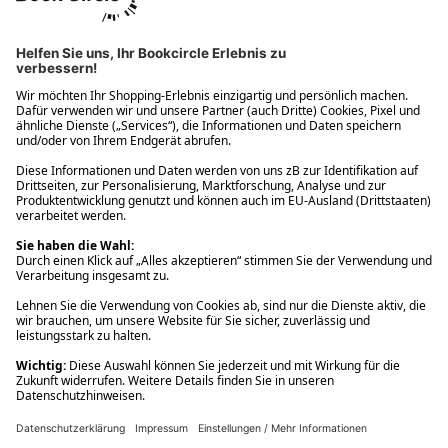
Ups! Da ist etwas schiefgelaufen. Bitte die Seite neu laden oder
nochmals versuchen.
Ups! Da ist etwas schiefgelaufen. Bitte die Seite neu laden oder