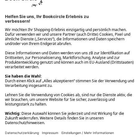
Ups! Da ist etwas schiefgelaufen. Bitte die Seite neu laden oder
nochmals versuchen.
Ups! Da ist etwas schiefgelaufen. Bitte die Seite neu laden oder