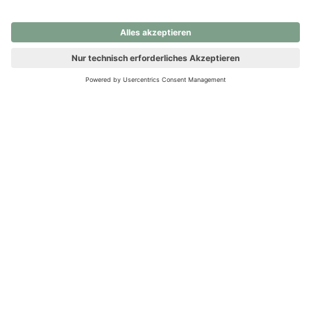
nochmals versuchen.
Ups! Da ist etwas schiefgelaufen. Bitte die Seite neu laden oder
nochmals versuchen.