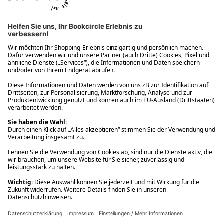
Ups! Da ist etwas schiefgelaufen. Bitte die Seite neu laden oder
nochmals versuchen.
Ups! Da ist etwas schiefgelaufen. Bitte die Seite neu laden oder