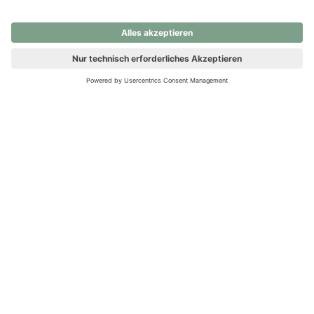
nochmals versuchen.
Ups! Da ist etwas schiefgelaufen. Bitte die Seite neu laden oder
nochmals versuchen.