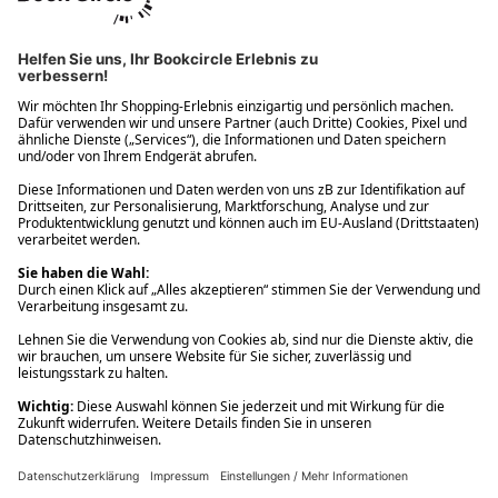
Ups! Da ist etwas schiefgelaufen. Bitte die Seite neu laden oder
nochmals versuchen.
Ups! Da ist etwas schiefgelaufen. Bitte die Seite neu laden oder