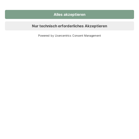
nochmals versuchen.
Ups! Da ist etwas schiefgelaufen. Bitte die Seite neu laden oder
nochmals versuchen.