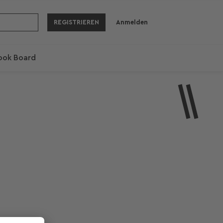
REGISTRIEREN
Anmelden
ook Board