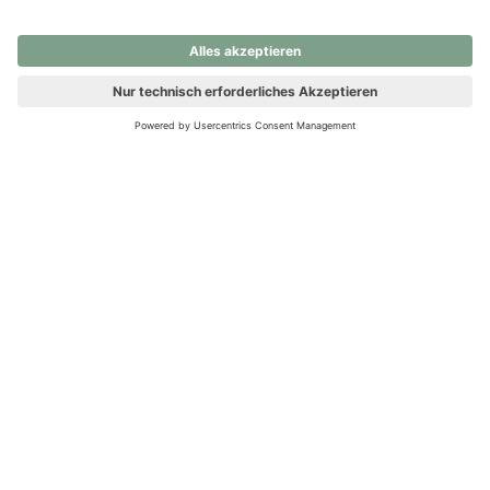
nochmals versuchen.
Ups! Da ist etwas schiefgelaufen. Bitte die Seite neu laden oder
nochmals versuchen.