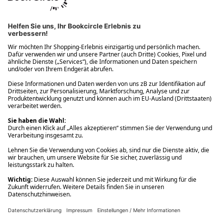
Ups! Da ist etwas schiefgelaufen. Bitte die Seite neu laden oder
nochmals versuchen.
Ups! Da ist etwas schiefgelaufen. Bitte die Seite neu laden oder