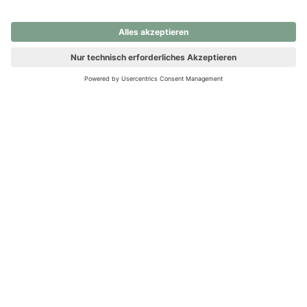
nochmals versuchen.
Ups! Da ist etwas schiefgelaufen. Bitte die Seite neu laden oder
nochmals versuchen.