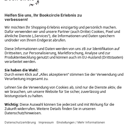
Ups! Da ist etwas schiefgelaufen. Bitte die Seite neu laden oder
nochmals versuchen.
Ups! Da ist etwas schiefgelaufen. Bitte die Seite neu laden oder