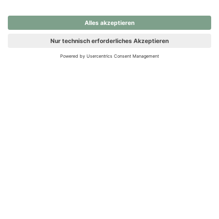
nochmals versuchen.
Ups! Da ist etwas schiefgelaufen. Bitte die Seite neu laden oder
nochmals versuchen.