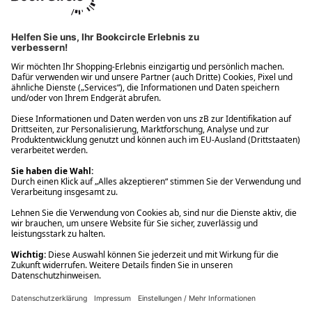
Ups! Da ist etwas schiefgelaufen. Bitte die Seite neu laden oder
nochmals versuchen.
Ups! Da ist etwas schiefgelaufen. Bitte die Seite neu laden oder