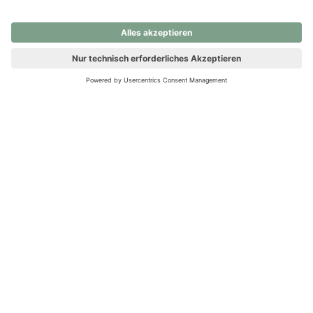
nochmals versuchen.
Ups! Da ist etwas schiefgelaufen. Bitte die Seite neu laden oder
nochmals versuchen.