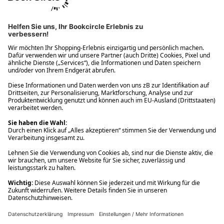
Ups! Da ist etwas schiefgelaufen. Bitte die Seite neu laden oder
nochmals versuchen.
Ups! Da ist etwas schiefgelaufen. Bitte die Seite neu laden oder