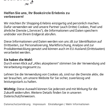
Ups! Da ist etwas schiefgelaufen. Bitte die Seite neu laden oder
nochmals versuchen.
Ups! Da ist etwas schiefgelaufen. Bitte die Seite neu laden oder