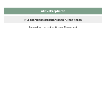
nochmals versuchen.
Ups! Da ist etwas schiefgelaufen. Bitte die Seite neu laden oder
nochmals versuchen.